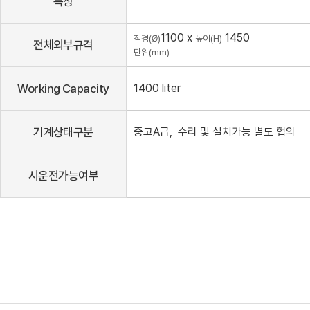
특징
1100 x
1450
직경(Ø)
높이(H)
전체외부규격
단위(mm)
Working Capacity
1400 liter
기계상태구분
중고A급, 수리 및 설치가능 별도 협의
시운전가능여부