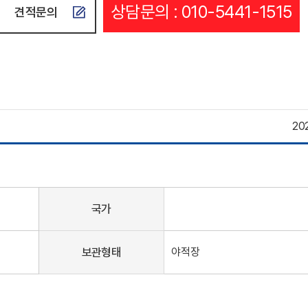
상담문의 : 010-5441-1515
견적문의
20
국가
보관형태
야적장