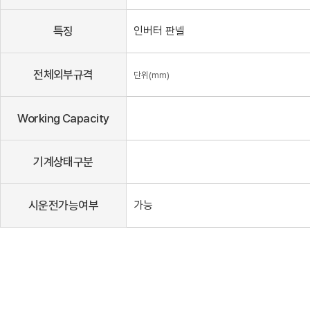
특징
인버터 판넬
전체외부규격
단위(mm)
Working Capacity
기계상태구분
시운전가능여부
가능