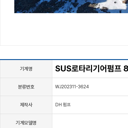
SUS로타리기어펌프 8
기계명
분류번호
WJ202311-3624
제작사
DH 펌프
기계모델명