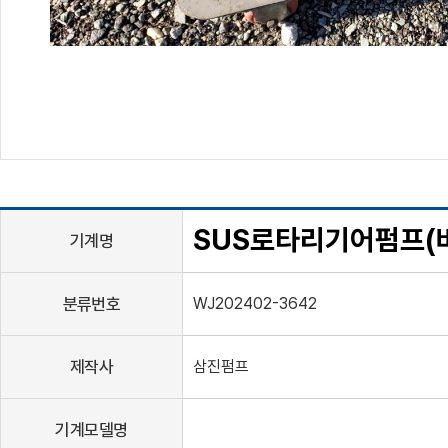
SUS로타리기어펌프(
기계명
분류번호
WJ202402-3642
제작사
삼진펌프
기계모델명